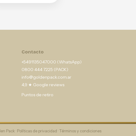
Contacto
+5491135047000 (WhatsApp)
0800 444 7225 (PACK)
info@goldenpack.com.ar
4,9 ★ Google reviews
Puntos de retiro
en Pack ·
Políticas de privacidad
·
Términos y condiciones