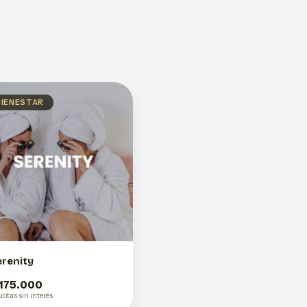
BIENESTAR
erenity
 175.000
uotas sin interés