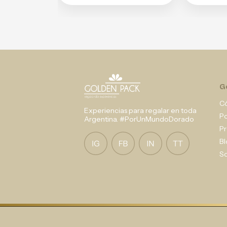
G
C
Experiencias para regalar en toda
P
Argentina. #PorUnMundoDorado
Pr
Bl
So