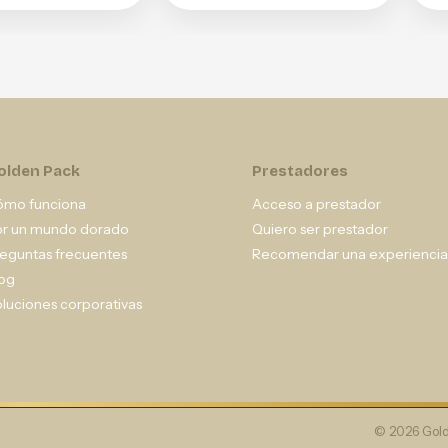
olden Pack
Prestadores
ómo funciona
Acceso a prestador
or un mundo dorado
Quiero ser prestador
eguntas frecuentes
Recomendar una experiencia
og
luciones corporativas
© 2026 Gold