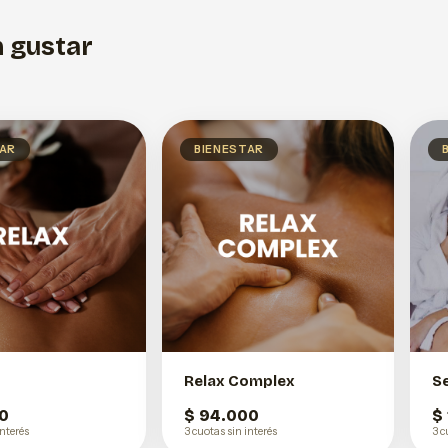
 gustar
TAR
BIENESTAR
Relax Complex
S
0
$ 94.000
$
interés
3 cuotas sin interés
3 c