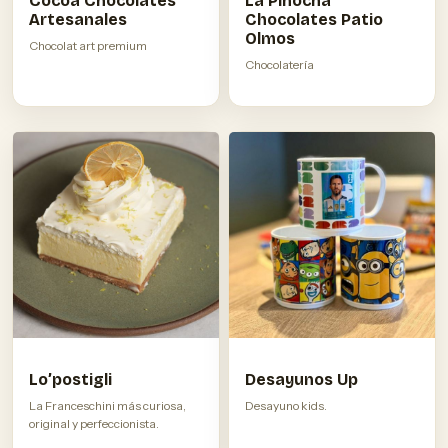
Cocoa Chocolates
La Pinocha
Artesanales
Chocolates Patio
Olmos
Chocolat art premium
Chocolatería
Lo’postigli
Desayunos Up
La Franceschini más curiosa,
Desayuno kids.
original y perfeccionista.