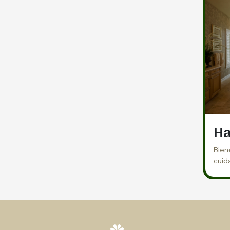
Ha
Biene
cuid