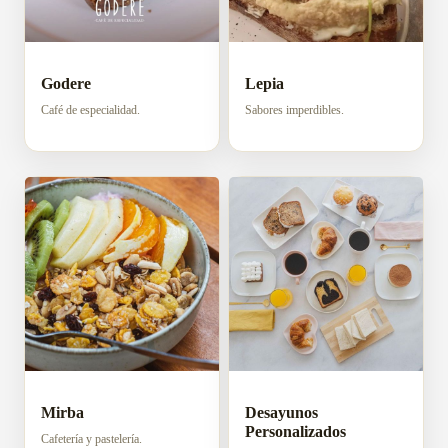
Godere
Lepia
Café de especialidad.
Sabores imperdibles.
Mirba
Desayunos
Personalizados
Cafetería y pastelería.