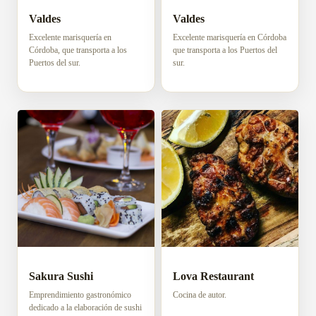
Valdes
Valdes
Excelente marisquería en
Excelente marisquería en Córdoba
Córdoba, que transporta a los
que transporta a los Puertos del
Puertos del sur.
sur.
Sakura Sushi
Lova Restaurant
Emprendimiento gastronómico
Cocina de autor.
dedicado a la elaboración de sushi