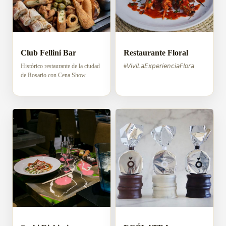
Club Fellini Bar
Restaurante Floral
Histórico restaurante de la ciudad
#𝘝𝘪𝘷𝘪𝘓𝘢𝘌𝘹𝘱𝘦𝘳𝘪𝘦𝘯𝘤𝘪𝘢𝘍𝘭𝘰𝘳𝘢
de Rosario con Cena Show.