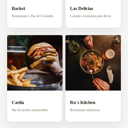
Barket
Las Delicias
Restaurante y Bar de Cocktails.
Comida venezolana para llevar
Caelia
Ru´s Kitchen
Bar de noches memorables
Restaurante indonesio