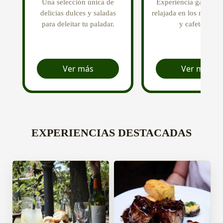
Una selección única de
Experiencia gastron
delicias dulces y saladas
relajada en los mejores
para deleitar tu paladar.
y cafeterías
Ver más
Ver más
EXPERIENCIAS DESTACADAS