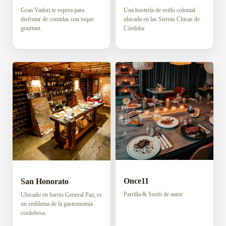
Gran Vadori te espera para
Una hostería de estilo colonial
disfrutar de comidas con toque
ubicada en las Sierras Chicas de
gourmet.
Córdoba
Once11
San Honorato
Parrilla & Sushi de autor
Ubicado en barrio General Paz, es
un emblema de la gastronomía
cordobesa.