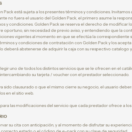
S
Pack está sujeta a los presentes términos y condiciones. Invitamos al 
citante no fuera el usuario del Golden Pack, el primero asume la respo
os y condiciones. Golden Pack se reserva el derecho de modificar lo
 oportuno, sin necesidad de previo aviso, y entendiendo que la cont
iciones vigentes al momento en que se efectúa la correspondiente so
términos y condiciones de contratación con Golden Pack y los acepta
do deberá abstenerse de adquirir la caja con su respectivo catalogo y 
legir uno de todos los distintos servicios que se le ofrecen en el cat
a intercambiando su tarjeta / voucher con el prestador seleccionado.
a sido clausurado o que el mismo cierre su negocio, el usuario deber
s en el sitio web.
para las modificaciones del servicio que cada prestador ofrece a los
RIO
rvar su cita con anticipación, y al momento de disfrutar su experienci
 correcto estado o el código de e-pack con su clave de seguridad.