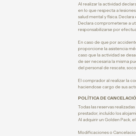
Al realizar la actividad decla
en lo que respecta a lesiones
salud mental y física. Declar
Declara comprometerse a utili
responsabilizarse por efectua
En caso de que por accidente
proporcione la asistencia méd
caso que la actividad se des
de ser necesaria la misma pue
del personal de rescate, soco
El comprador al realizar la 
haciendose cargo de sus actos
POLÍTICA DE CANCELACIÓ
Todas las reservas realizadas
prestador, incluído los alojam
Al adquirir un Golden Pack, e
Modificaciones o Cancelacio