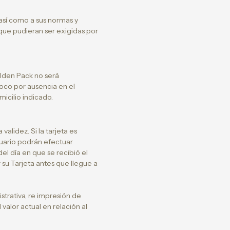
 así como a sus normas y
 que pudieran ser exigidas por
olden Pack no será
mpoco por ausencia en el
icilio indicado.
alidez. Si la tarjeta es
usuario podrán efectuar
el día en que se recibió el
 su Tarjeta antes que llegue a
strativa, re impresión de
valor actual en relación al