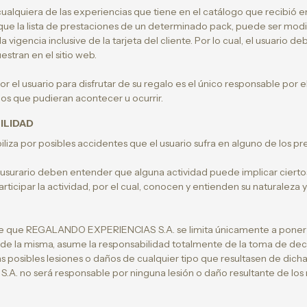
 cualquiera de las experiencias que tiene en el catálogo que recibió en
 a que la lista de prestaciones de un determinado pack, puede ser mo
vigencia inclusive de la tarjeta del cliente. Por lo cual, el usuario de
stran en el sitio web.
or el usuario para disfrutar de su regalo es el único responsable por 
os que pudieran acontecer u ocurrir.
ILIDAD
iza por posibles accidentes que el usuario sufra en alguno de los pre
surario deben entender que alguna actividad puede implicar ciertos
ticipar la actividad, por el cual, conocen y entienden su naturaleza y 
e que REGALANDO EXPERIENCIAS S.A. se limita únicamente a poner a 
 de la misma, asume la responsabilidad totalmente de la toma de dec
s posibles lesiones o daños de cualquier tipo que resultasen de dich
no será responsable por ninguna lesión o daño resultante de los r