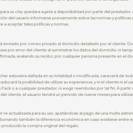
ara su cita, quedara sujeta a disponibilidad por parte del prestador,
ación del usuario informarse previamente sobre las normas y políticas
 a aceptar tales políticas y normas.
 enviado por correo privado al domicilio detallado por el cliente. G
rasa por error del cliente al suministrar los datos del domicilio, ni ta
irmada, avalando su recibo, por cualquier persona presente en el dom
cher estuviera dañada en su totalidad o modificada, carecerá de toda v
aducará la posibilidad de utilizar su experiencia, y ni el cliente ni el 
ck o a cualquier prestador, ni exigir reembolso por tal fin. A partir d
el cliente, el usuario tendrá un periodo de nueve meses para utilizar
er re actualizada para su uso, ajustándose al pago de una multa admini
 abonando también la diferencia económica en caso existiese entre el 
producido la compra original del regalo.