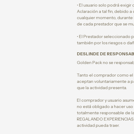
• El usuario solo podrá exigir
Aclaración a tal fin, debido
cualquier momento, durante la 
de cada prestador que se mue
• El Prestador seleccionado p
también por los riesgos o dañ
DESLINDE DE RESPONSAB
Golden Pack no se responsabil
Tanto el comprador como el u
aceptan voluntariamente a par
que la actividad presenta.
El comprador y usuario asum
no está obligado a hacer uso
totalmente responsable de la
REGALANDO EXPERIENCIAS S.A. 
actividad pueda traer.