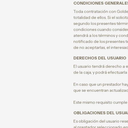
CONDICIONES GENERALE
Toda contratación con Golden 
totalidad de ellos. Si el soli
segundo los presentes términ
condiciones cuando considere
atendrá a los términos y cond
notificado de los presentes 
de no aceptarlas, el interesa
DERECHOS DEL USUARIO
El usuario tendrá derecho a e
de la caja, y podrá efectuarl
En caso que un prestador hay
que se encuentran actualizado
Este mismo requisito cumple 
OBLIGACIONES DEL USUA
Es obligación del usuario rese
al prestador seleccionado en