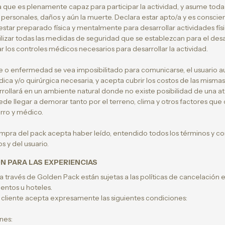
ra que es plenamente capaz para participar la actividad, y asume toda 
 personales, daños y aún la muerte. Declara estar apto/a y es consci
a estar preparado física y mentalmente para desarrollar actividades fí
zar todas las medidas de seguridad que se establezcan para el desar
r los controles médicos necesarios para desarrollar la actividad.
 o enfermedad se vea imposibilitado para comunicarse, el usuario aut
ica y/o quirúrgica necesaria, y acepta cubrir los costos de las mismas
arrollará en un ambiente natural donde no existe posibilidad de una 
de llegar a demorar tanto por el terreno, clima y otros factores qu
rro y médico.
compra del pack acepta haber leído, entendido todos los términos y c
 y del usuario.
N PARA LAS EXPERIENCIAS
 a través de Golden Pack están sujetas a las políticas de cancelación
ientos u hoteles.
l cliente acepta expresamente las siguientes condiciones:
nes: