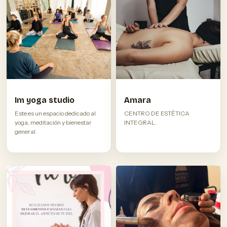
Im yoga studio
Amara
Este es un espacio dedicado al
CENTRO DE ESTÉTICA
yoga, meditación y bienestar
INTEGRAL.
general.