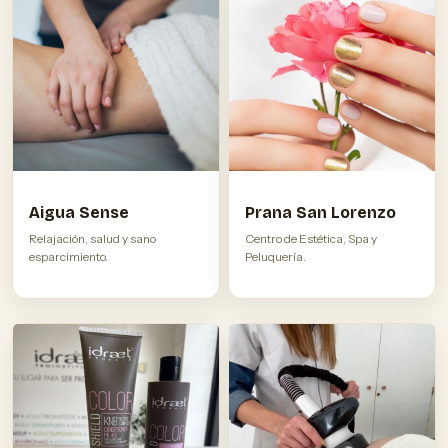
Aigua Sense
Prana San Lorenzo
Relajación, salud y sano
Centro de Estética, Spa y
esparcimiento.
Peluquería.