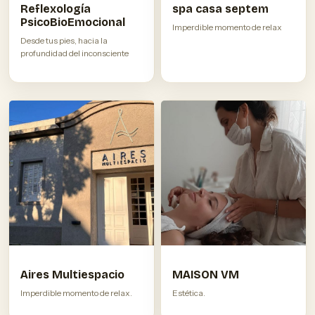
Reflexología
spa casa septem
PsicoBioEmocional
Imperdible momento de relax
Desde tus pies, hacia la
profundidad del inconsciente
Aires Multiespacio
MAISON VM
Imperdible momento de relax.
Estética.