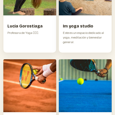
Lucia Gorostiaga
Im yoga studio
Profesora de Yoga 🧘🏼‍♀️.
Este es un espacio dedicado al
yoga, meditación y bienestar
general.