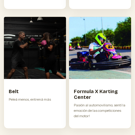
Belt
Formula X Karting
Center
Peleá menos, entrená más
Pasión al automovilismo, sentí la
emoción de las competiciones
del motor!