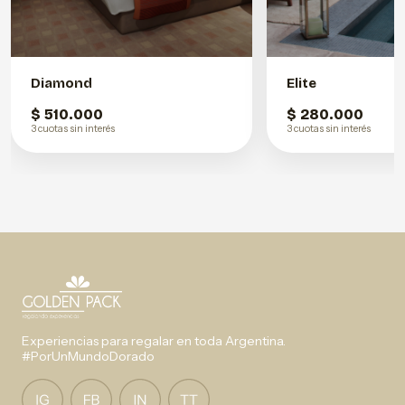
Diamond
Elite
$ 510.000
$ 280.000
3 cuotas sin interés
3 cuotas sin interés
Experiencias para regalar en toda Argentina.
#PorUnMundoDorado