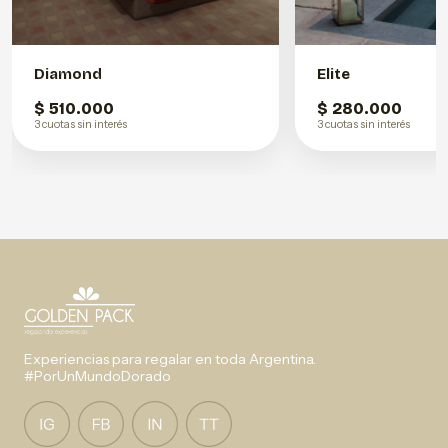
Diamond
Elite
$ 510.000
$ 280.000
3 cuotas sin interés
3 cuotas sin interés
Experiencias para regalar en toda Argentina.
#PorUnMundoDorado