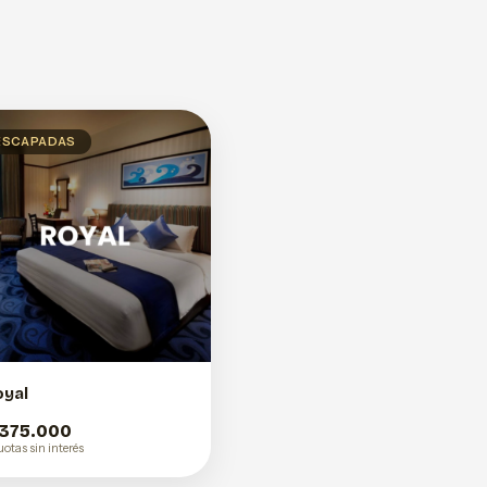
ESCAPADAS
oyal
 375.000
uotas sin interés