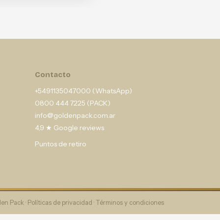
Contacto
+5491135047000 (WhatsApp)
0800 444 7225 (PACK)
info@goldenpack.com.ar
4,9 ★ Google reviews
Puntos de retiro
en Pack ·
Políticas de privacidad
·
Términos y condiciones