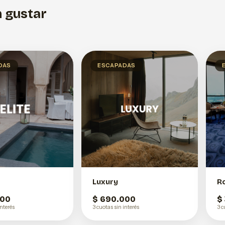
 gustar
DAS
ESCAPADAS
Luxury
R
000
$ 690.000
$
interés
3 cuotas sin interés
3 c