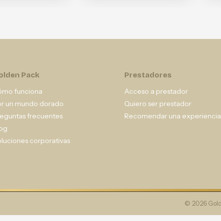
olden Pack
Prestadores
ómo funciona
Acceso a prestador
or un mundo dorado
Quiero ser prestador
eguntas frecuentes
Recomendar una experiencia
og
luciones corporativas
© 2026 Gold