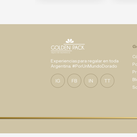
G
C
Experiencias para regalar en toda
P
Argentina. #PorUnMundoDorado
Pr
Bl
So