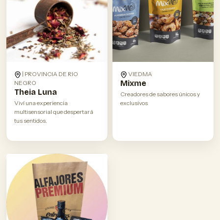
| PROVINCIA DE RIO
VIEDMA
Mixme
NEGRO
Theia Luna
Creadores de sabores únicos y
Viví una experiencia
exclusivos
multisensorial que despertará
tus sentidos.