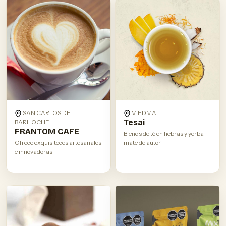
SAN CARLOS DE
VIEDMA
Tesai
BARILOCHE
FRANTOM CAFE
Blends de té en hebras y yerba
Ofrece exquisiteces artesanales
mate de autor.
e innovadoras.