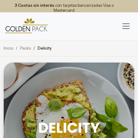
3 Cuotas sin interés
con tarjetas bancarizadas Visa o
Mastercard
Inicio
Packs
Delicity