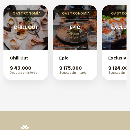
GASTRONOMÍA
GASTRONOMÍA
GASTRON
Chill Out
Epic
Exclusive
$ 45.000
$ 175.000
$ 124.00
3 cuotas sin interés
3 cuotas sin interés
3 cuotas sin int