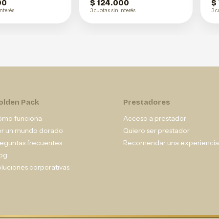
00
$ 124.000
$
interés
3 cuotas sin interés
3 c
olden Pack
Prestadores
ómo funciona
Acceso a prestador
or un mundo dorado
Quiero ser prestador
eguntas frecuentes
Recomendar una experiencia
og
luciones corporativas