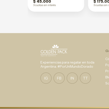
$ 45.000
$ 175.0
3 cuotas sin interés
3 cuotas sin 
G
C
Experiencias para regalar en toda
P
Argentina. #PorUnMundoDorado
Pr
Bl
So