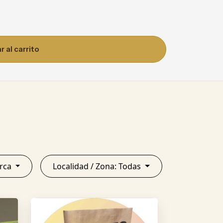
 al carrito
tamarca
Localidad / Zona: Todas