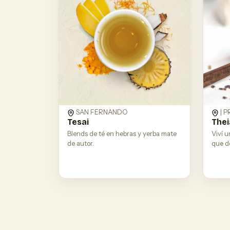
SAN FERNANDO
| 
Tesai
Thei
Blends de té en hebras y yerba mate
Viví u
de autor.
que de