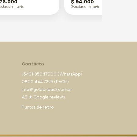
 76.000
$ 94.000
uotas sin interés
3 cuotas sin interés
Contacto
+5491135047000 (WhatsApp)
0800 444 7225 (PACK)
info@goldenpack.com.ar
4,9 ★ Google reviews
Puntos de retiro