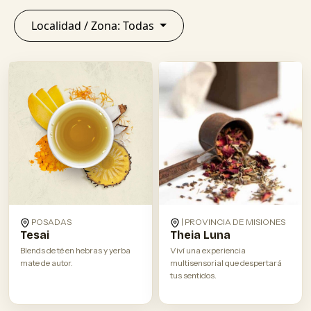
Localidad / Zona: Todas
POSADAS
| PROVINCIA DE MISIONES
Tesai
Theia Luna
Blends de té en hebras y yerba
Viví una experiencia
mate de autor.
multisensorial que despertará
tus sentidos.