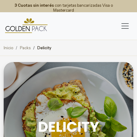
3 Cuotas sin interés
con tarjetas bancarizadas Visa o
Mastercard
Inicio
Packs
Delicity