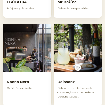
EGÓLATRA
Mr Coffee
Alfajores y chocolates
Cafetería de especialidad.
Nonna Nera
Calasanz
Caffé, té e specialitá.
Calasanz, un referente de la
cocina regional al noroeste de
Córdoba Capital.