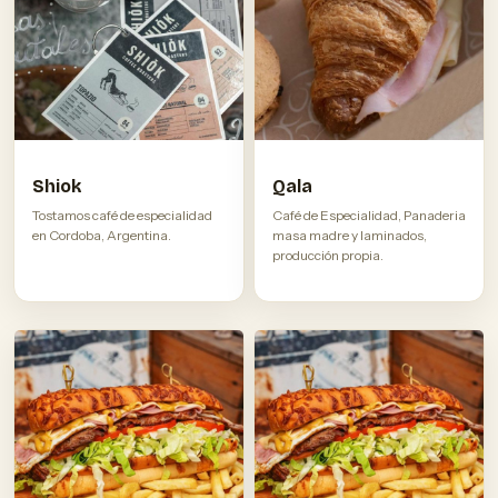
Shiok
Qala
Tostamos café de especialidad
Café de Especialidad, Panaderia
en Cordoba, Argentina.
masa madre y laminados,
producción propia.