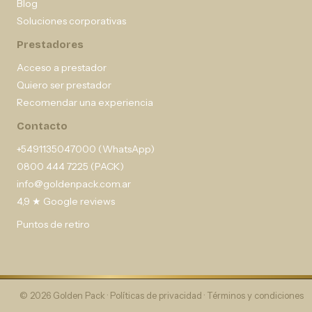
Blog
Soluciones corporativas
Prestadores
Acceso a prestador
Quiero ser prestador
Recomendar una experiencia
Contacto
+5491135047000 (WhatsApp)
0800 444 7225 (PACK)
info@goldenpack.com.ar
4,9 ★ Google reviews
Puntos de retiro
© 2026 Golden Pack ·
Políticas de privacidad
·
Términos y condiciones