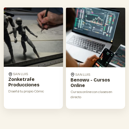
SAN LUIS
SAN LUIS
Zonketrafe
Benowu - Cursos
Producciones
Online
Diseñá tu propio Cómic
Cursos online con clases en
directo