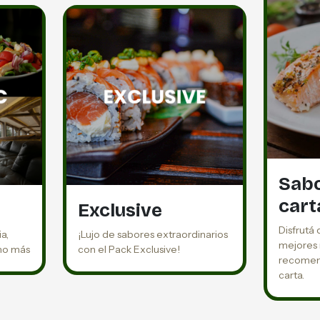
Sabo
cart
Exclusive
Disfrutá
a,
¡Lujo de sabores extraordinarios
mejores 
cho más
con el Pack Exclusive!
recomend
carta.