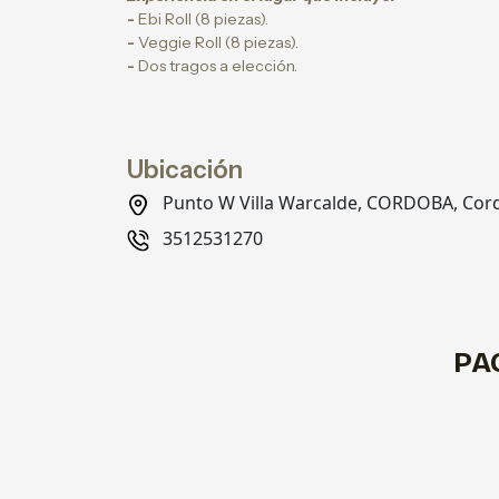
-
Ebi Roll (8 piezas).
-
Veggie Roll
(8 piezas).
-
Dos tragos a elección.
Ubicación
Punto W Villa Warcalde, CORDOBA, Cor
3512531270
PA