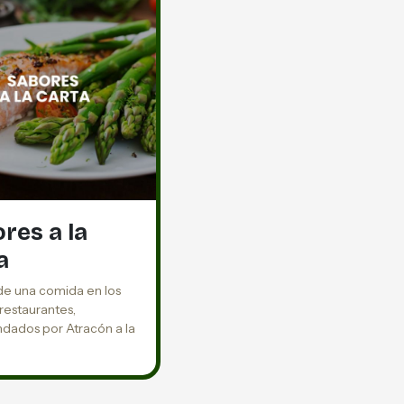
res a la
a
 de una comida en los
restaurantes,
ados por Atracón a la