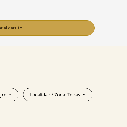
 al carrito
o Negro
Localidad / Zona: Todas