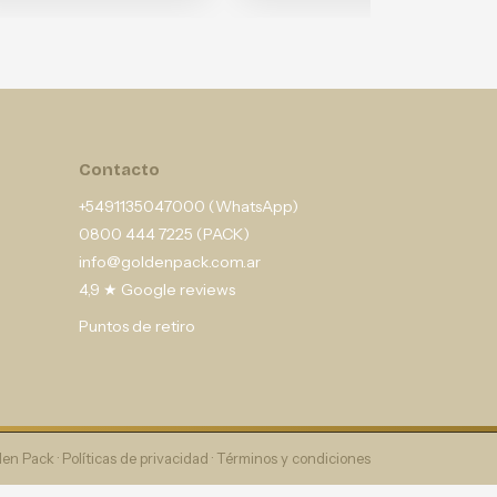
Contacto
+5491135047000 (WhatsApp)
0800 444 7225 (PACK)
info@goldenpack.com.ar
4,9 ★ Google reviews
Puntos de retiro
en Pack ·
Políticas de privacidad
·
Términos y condiciones