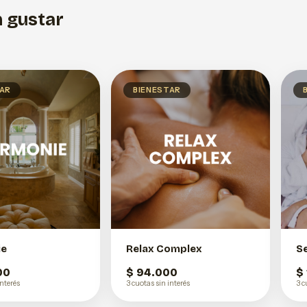
 gustar
TAR
BIENESTAR
ie
Relax Complex
S
00
$ 94.000
$
interés
3 cuotas sin interés
3 c