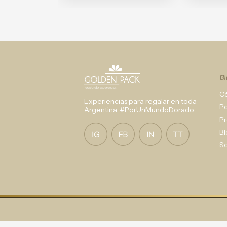
G
C
Experiencias para regalar en toda
P
Argentina. #PorUnMundoDorado
Pr
Bl
So