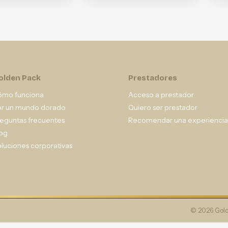
olden Pack
Prestadores
ómo funciona
Acceso a prestador
or un mundo dorado
Quiero ser prestador
eguntas frecuentes
Recomendar una experiencia
og
luciones corporativas
© 2026 Gold