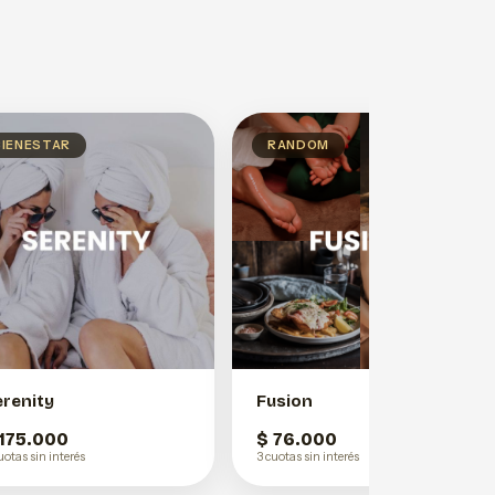
BIENESTAR
RANDOM
erenity
Fusion
 175.000
$ 76.000
uotas sin interés
3 cuotas sin interés