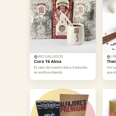
RIO GALLEGOS
| P
Cura Té Alma
Thei
El valor de nuestra tierra traducido
Viví u
en exóticos blends.
que de