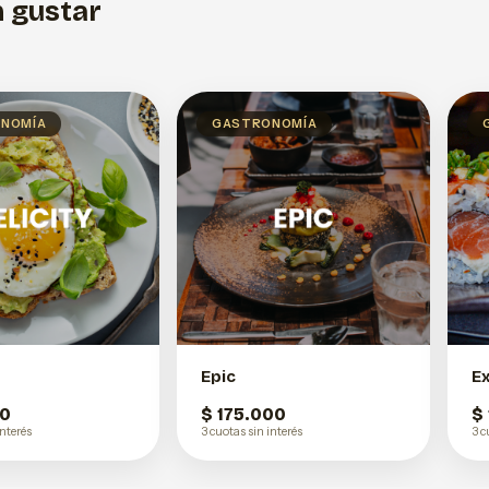
 gustar
NOMÍA
GASTRONOMÍA
Epic
Ex
00
$ 175.000
$
interés
3 cuotas sin interés
3 c