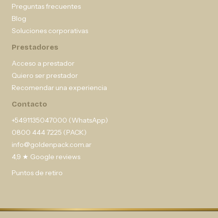
Preguntas frecuentes
Blog
Soluciones corporativas
Prestadores
Acceso a prestador
Quiero ser prestador
Recomendar una experiencia
Contacto
+5491135047000 (WhatsApp)
0800 444 7225 (PACK)
info@goldenpack.com.ar
4,9 ★ Google reviews
Puntos de retiro