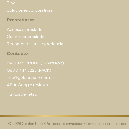
Blog
Soluciones corporativas
Prestadores
Acceso a prestador
Quiero ser prestador
Recomendar una experiencia
Contacto
+5491135047000 (WhatsApp)
0800 444 7225 (PACK)
info@goldenpack.com.ar
4,9 ★ Google reviews
Puntos de retiro
© 2026 Golden Pack ·
Políticas de privacidad
·
Términos y condiciones