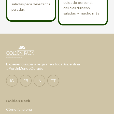
cuidado personal,
saladas para deleitar tu
delicias dulces y
paladar.
saladas, y mucho más
Experiencias para regalar en toda Argentina.
#PorUnMundoDorado
Golden Pack
Cómo funciona