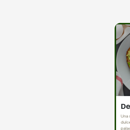
De
Una 
dulce
pala