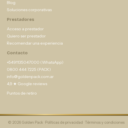
Blog
Soluciones corporativas
Prestadores
Acceso a prestador
Quiero ser prestador
Recomendar una experiencia
Contacto
+5491135047000 (WhatsApp)
0800 444 7225 (PACK)
info@goldenpack.com.ar
4,9 ★ Google reviews
Puntos de retiro
© 2026 Golden Pack ·
Políticas de privacidad
·
Términos y condiciones