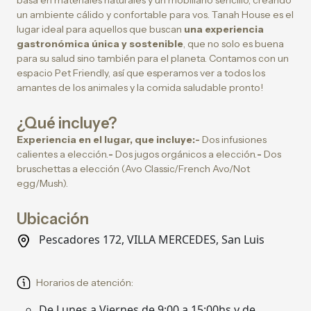
basa en materiales naturales y un mobiliario sencillo, creando
un ambiente cálido y confortable para vos. Tanah House es el
lugar ideal para aquellos que buscan
una experiencia
gastronómica única y sostenible
, que no solo es buena
para su salud sino también para el planeta. Contamos con un
espacio Pet Friendly, así que esperamos ver a todos los
amantes de los animales y la comida saludable pronto!
¿Qué incluye?
Experiencia en el lugar, que incluye:-
Dos infusiones
calientes a elección.
-
Dos jugos orgánicos a elección.
-
Dos
bruschettas a elección (Avo Classic/French Avo/Not
egg/Mush).
Ubicación
Pescadores 172, VILLA MERCEDES, San Luis
Horarios de atención:
De Lunes a Viernes de 9:00 a 15:00hs y de