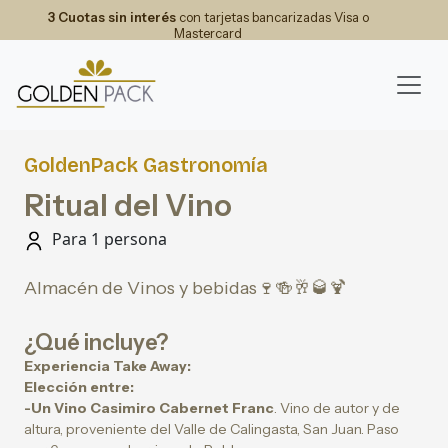
3 Cuotas sin interés
con tarjetas bancarizadas Visa o
Mastercard
GoldenPack Gastronomía
Ritual del Vino
Para 1 persona
Almacén de Vinos y bebidas🍷🍻🥂🥃🍹
¿Qué incluye?
Experiencia Take Away:
Elección entre:
-Un Vino Casimiro Cabernet Franc
. Vino de autor y de
altura, proveniente del Valle de Calingasta, San Juan. Paso