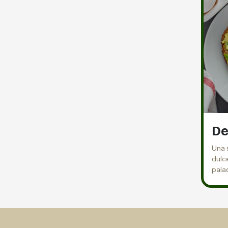
De
Una 
dulce
pala