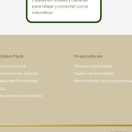
Estadía en hoteles y cabañas
para relajar y conectar con la
naturaleza
olden Pack
Prestadores
ómo funciona
Acceso a prestador
or un mundo dorado
Quiero ser prestador
eguntas frecuentes
Recomendar una experiencia
og
luciones corporativas