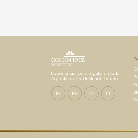
G
C
Experiencias para regalar en toda
P
Argentina. #PorUnMundoDorado
Pr
Bl
So