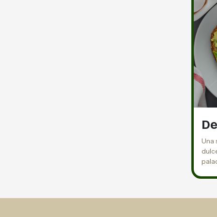
De
Una 
dulce
pala