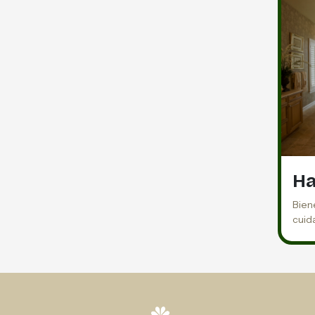
Ha
Biene
cuid