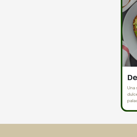
De
Una 
dulce
pala