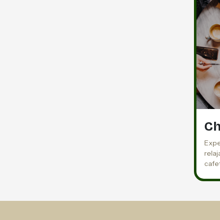
Ch
Expe
rela
cafe