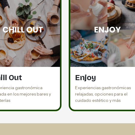
ill Out
Enjoy
riencia gastronómica
Experiencias gastronómicas
jada en los mejores bares y
relajadas, opciones para el
terías
cuidado estético y más