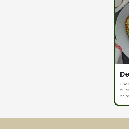
De
Una 
dulce
pala