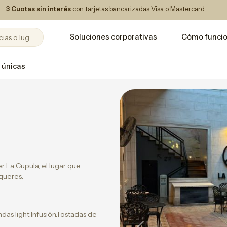
3 Cuotas sin interés
con tarjetas bancarizadas Visa o Mastercard
Soluciones corporativas
Cómo funci
 únicas
r La Cupula, el lugar que
queres.
as light:Infusión.Tostadas de