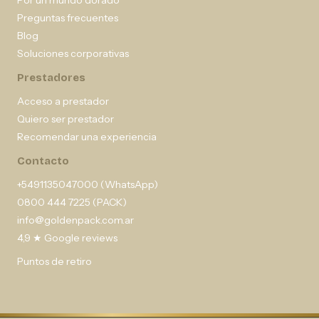
Por un mundo dorado
Preguntas frecuentes
Blog
Soluciones corporativas
Prestadores
Acceso a prestador
Quiero ser prestador
Recomendar una experiencia
Contacto
+5491135047000 (WhatsApp)
0800 444 7225 (PACK)
info@goldenpack.com.ar
4,9 ★ Google reviews
Puntos de retiro