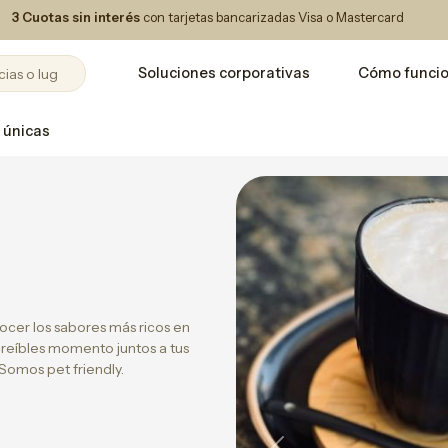
3 Cuotas sin interés
con tarjetas bancarizadas Visa o Mastercard
Soluciones corporativas
Cómo funci
 únicas
cer los sabores más ricos en
creíbles momento juntos a tus
Somos pet friendly.