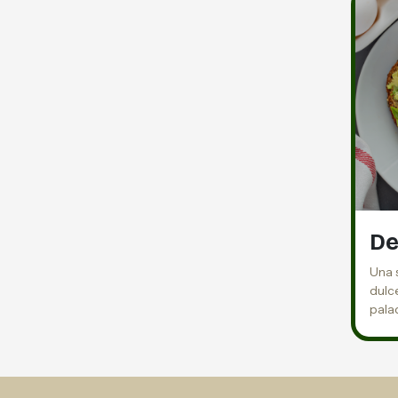
De
Una 
dulce
pala