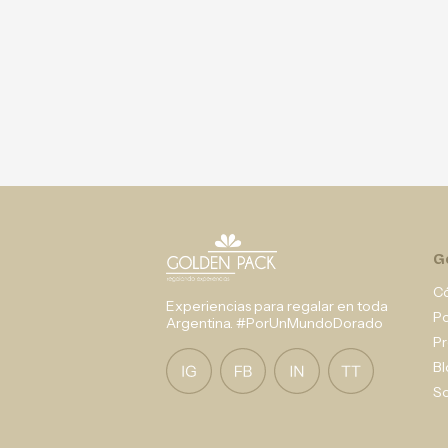
G
C
Experiencias para regalar en toda
P
Argentina. #PorUnMundoDorado
Pr
Bl
So