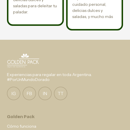
cuidado personal,
saladas para deleitar tu
delicias dulces y
paladar.
saladas, y mucho más
Experiencias para regalar en toda Argentina.
#PorUnMundoDorado
Golden Pack
Cómo funciona