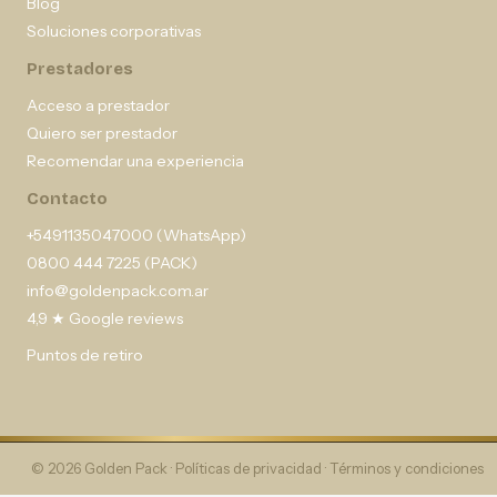
Blog
Soluciones corporativas
Prestadores
Acceso a prestador
Quiero ser prestador
Recomendar una experiencia
Contacto
+5491135047000 (WhatsApp)
0800 444 7225 (PACK)
info@goldenpack.com.ar
4,9 ★ Google reviews
Puntos de retiro
© 2026 Golden Pack ·
Políticas de privacidad
·
Términos y condiciones