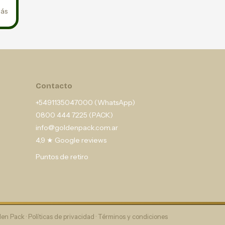
más
Contacto
+5491135047000 (WhatsApp)
0800 444 7225 (PACK)
info@goldenpack.com.ar
4,9 ★ Google reviews
Puntos de retiro
en Pack ·
Políticas de privacidad
·
Términos y condiciones