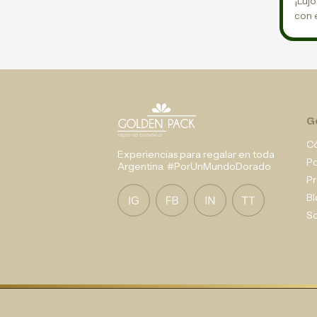
¡Luj
con 
G
C
Experiencias para regalar en toda
P
Argentina. #PorUnMundoDorado
Pr
Bl
So