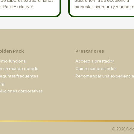
o de sabores extraordinarios
Gastronomía de excelencia,
el Pack Exclusive!
bienestar, aventura y mucho 
olden Pack
Prestadores
ómo funciona
Acceso a prestador
or un mundo dorado
Quiero ser prestador
eguntas frecuentes
Recomendar una experiencia
og
luciones corporativas
© 2026 Gold