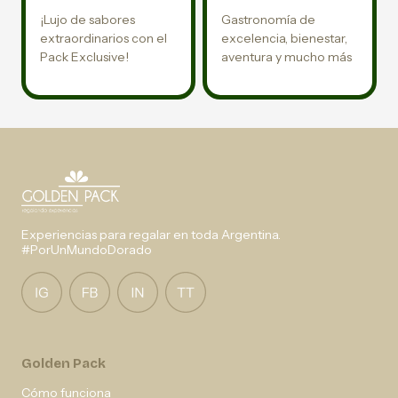
¡Lujo de sabores
Gastronomía de
extraordinarios con el
excelencia, bienestar,
Pack Exclusive!
aventura y mucho más
Experiencias para regalar en toda Argentina.
#PorUnMundoDorado
Golden Pack
Cómo funciona