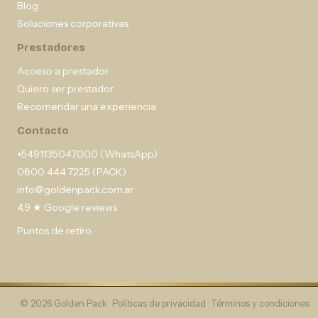
Blog
Soluciones corporativas
Prestadores
Acceso a prestador
Quiero ser prestador
Recomendar una experiencia
Contacto
+5491135047000 (WhatsApp)
0800 444 7225 (PACK)
info@goldenpack.com.ar
4,9 ★ Google reviews
Puntos de retiro
© 2026 Golden Pack ·
Políticas de privacidad
·
Términos y condiciones