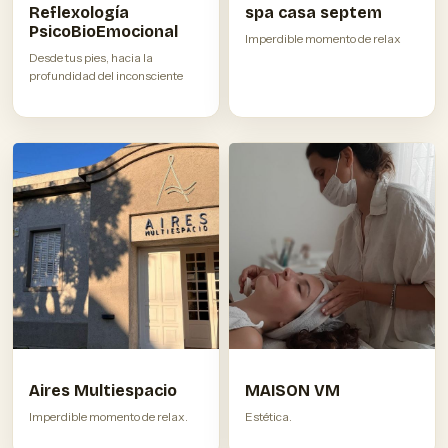
Reflexología
spa casa septem
PsicoBioEmocional
Imperdible momento de relax
Desde tus pies, hacia la
profundidad del inconsciente
Aires Multiespacio
MAISON VM
Imperdible momento de relax.
Estética.