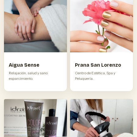
Aigua Sense
Prana San Lorenzo
Relajación, salud y sano
Centro de Estética, Spa y
esparcimiento.
Peluquería.