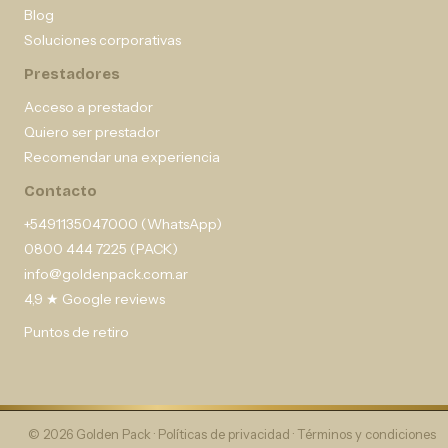
Blog
Soluciones corporativas
Prestadores
Acceso a prestador
Quiero ser prestador
Recomendar una experiencia
Contacto
+5491135047000 (WhatsApp)
0800 444 7225 (PACK)
info@goldenpack.com.ar
4,9 ★ Google reviews
Puntos de retiro
© 2026 Golden Pack ·
Políticas de privacidad
·
Términos y condiciones