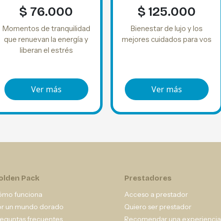
$ 76.000
$ 125.000
Momentos de tranquilidad
Bienestar de lujo y los
que renuevan la energía y
mejores cuidados para vos
liberan el estrés
Ver más
Ver más
olden Pack
Prestadores
ómo funciona
Acceso a prestador
or un mundo dorado
Quiero ser prestador
eguntas frecuentes
Recomendar una experiencia