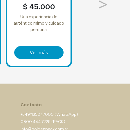
>
$ 45.000
Una experiencia de
auténtico mimo y cuidado
personal
Ver más
Contacto
+5491135047000 (WhatsApp)
0800 444 7225 (PACK)
info@goldenpack.com.ar