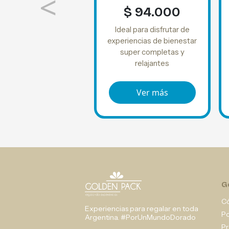
<
$ 94.000
Ideal para disfrutar de
experiencias de bienestar
super completas y
relajantes
Ver más
G
C
Experiencias para regalar en toda
P
Argentina. #PorUnMundoDorado
Pr