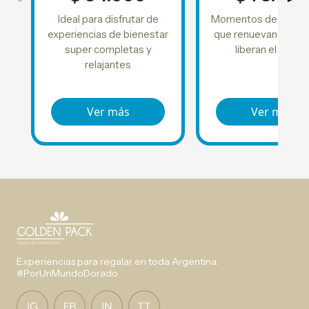
Ideal para disfrutar de
Momentos de tranqui
experiencias de bienestar
que renuevan la ener
super completas y
liberan el estré
relajantes
Ver más
Ver más
Experiencias para regalar en toda Argentina.
#PorUnMundoDorado