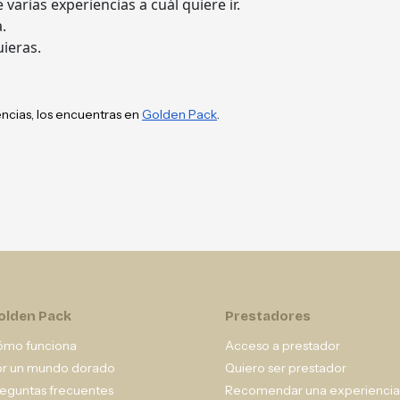
 varias experiencias a cuál quiere ir.
.
uieras.
encias, los encuentras en
Golden Pack
.
olden Pack
Prestadores
ómo funciona
Acceso a prestador
or un mundo dorado
Quiero ser prestador
eguntas frecuentes
Recomendar una experiencia