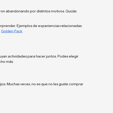
ron abandonando por distintos motivos. Quizás
orprender. Ejemplos de experiencias relacionadas:
e
Golden Pack
.
uyan actividades para hacer juntos. Podes elegir
cho más.
 hijos. Muchas veces, no es que no les guste comprar