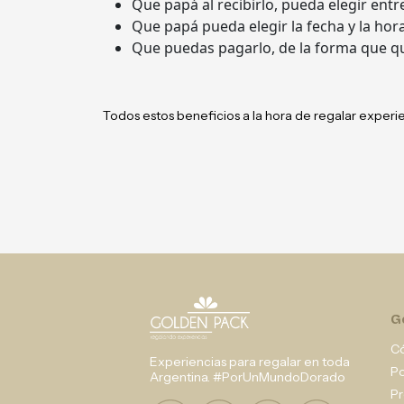
Que papá al recibirlo, pueda elegir entre
Que papá pueda elegir la fecha y la hora
Que puedas pagarlo, de la forma que q
Todos estos beneficios a la hora de regalar experi
G
C
Experiencias para regalar en toda
P
Argentina. #PorUnMundoDorado
Pr