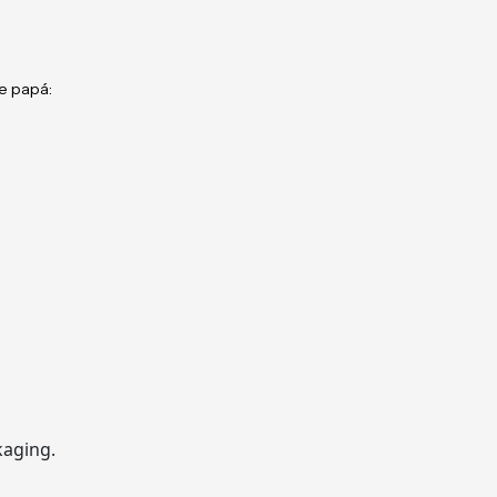
e papá:
kaging.