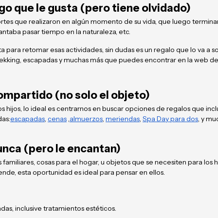
go que le gusta (pero tiene olvidado)
rtes que realizaron en algún momento de su vida, que luego termina
antaba pasar tiempo en la naturaleza, etc.
para retomar esas actividades, sin dudas es un regalo que lo va a s
f, trekking, escapadas y muchas más que puedes encontrar en la web d
mpartido (no solo el objeto)
 hijos, lo ideal es centrarnos en buscar opciones de regalos que incl
das:
escapadas
,
cenas
,
almuerzos
,
meriendas
,
Spa Day para dos
, y mu
unca (pero le encantan)
 familiares, cosas para el hogar, u objetos que se necesiten para los
 ende, esta oportunidad es ideal para pensar en ellos.
as, inclusive tratamientos estéticos.