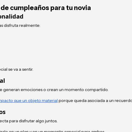
 de cumpleaños para tu novia
onalidad
s disfruta realmente:
al se va a sentir.
al
 que generan emociones o crean un momento compartido.
mpacto que un objeto material
porque queda asociada a un recuerdo
os
ta para disfrutar algo juntos.
egalo en un plan y en un momento especial para ambos.