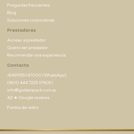
Preguntas frecuentes
Blog
Soluciones corporativas
Prestadores
Acceso a prestador
Quiero ser prestador
Recomendar una experiencia
Contacto
+5491135047000 (WhatsApp)
0800 444 7225 (PACK)
info@goldenpack.com.ar
4,9 ★ Google reviews
Puntos de retiro