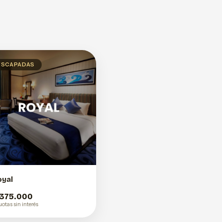
ESCAPADAS
oyal
 375.000
uotas sin interés