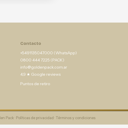
Contacto
+5491135047000 (WhatsApp)
0800 444 7225 (PACK)
info@goldenpack.com.ar
4,9 ★ Google reviews
Puntos de retiro
en Pack ·
Políticas de privacidad
·
Términos y condiciones