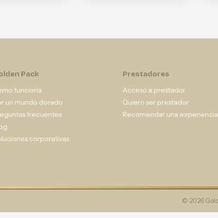
olden Pack
Prestadores
ómo funciona
Acceso a prestador
or un mundo dorado
Quiero ser prestador
eguntas frecuentes
Recomendar una experiencia
og
luciones corporativas
© 2026 Gold