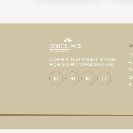
G
C
Experiencias para regalar en toda
P
Argentina. #PorUnMundoDorado
Pr
Bl
So