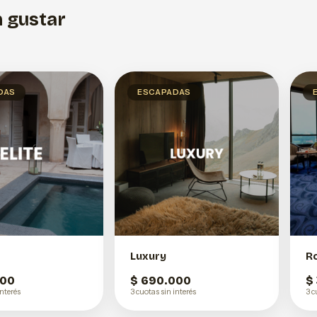
 gustar
DAS
ESCAPADAS
Luxury
R
000
$ 690.000
$
interés
3 cuotas sin interés
3 c